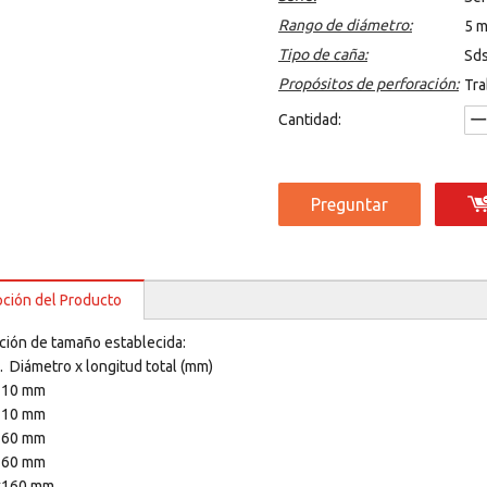
Rango de diámetro:
5 
Tipo de caña:
Sds
Propósitos de perforación:
Tra
Cantidad:
Preguntar
pción del Producto
ión de tamaño establecida:
. Diámetro x longitud total (mm)
110 mm
110 mm
160 mm
x160 mm
x160 mm