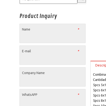
Product Inquiry
Name
*
E-mail
*
Descri
Company Name
Combinac
Cantidad
5pcs 5x
5pcs 6x
WhatsAPP
*
5pcs 6x
5pcs 8
5pcs 10