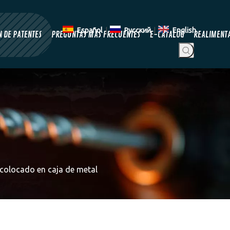
Español
|
Pусский
|
English
 DE PATENTES
PREGUNTAS MÁS FRECUENTES
E-CATALOG
REALIMENT
 colocado en caja de metal