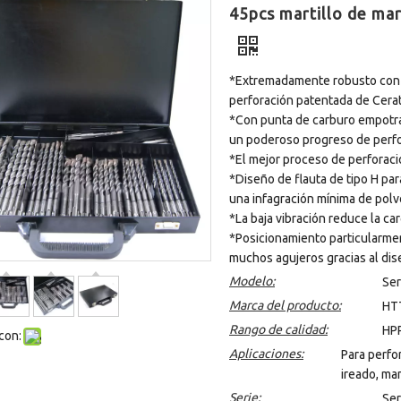
45pcs martillo de mar
*Extremadamente robusto con la
perforación patentada de Cerati
*Con punta de carburo empotrad
un poderoso progreso de perfo
*El mejor proceso de perforaci
*Diseño de flauta de tipo H pa
una infagración mínima de polv
*La baja vibración reduce la car
*Posicionamiento particularment
muchos agujeros gracias al dis
Modelo:
Ser
Marca del producto:
HT
Rango de calidad:
HP
con:
Aplicaciones:
Para perfor
ireado, ma
Serie:
Ser