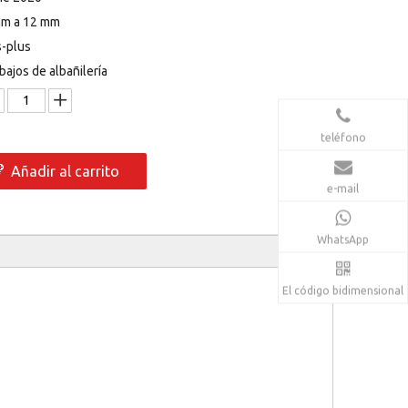
mm a 12 mm
-plus
bajos de albañilería
teléfono
Añadir al carrito
e-mail
WhatsApp
El código bidimensional