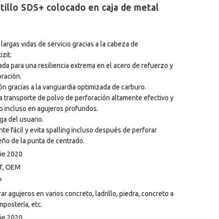
tillo SDS+ colocado en caja de metal
rgas vidas de servicio gracias a la cabeza de
zit.
a para una resiliencia extrema en el acero de refuerzo y
ración.
ón gracias a la vanguardia optimizada de carburo.
ra transporte de polvo de perforación altamente efectivo y
o incluso en agujeros profundos.
ga del usuario.
e fácil y evita spalling incluso después de perforar
eño de la punta de centrado.
ie 2020
T, OEM
P
ar agujeros en varios concreto, ladrillo, piedra, concreto a
mpostería, etc.
ie 2020