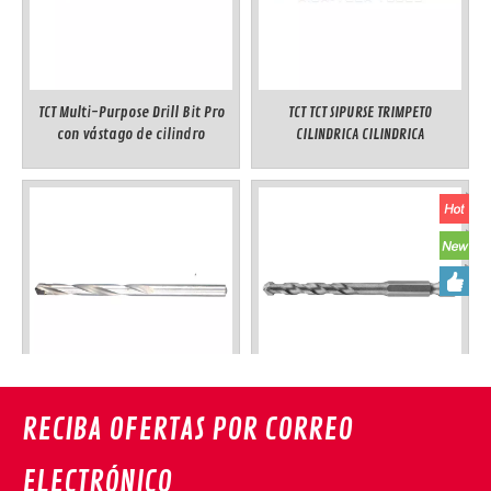
TCT Multi-Purpose Drill Bit Pro
TCT TCT SIPURSE TRIMPETO
con vástago de cilindro
CILINDRICA CILINDRICA
T.C.T. Broca de placa dura
T.C.T. Broca de perforación
RECIBA OFERTAS POR CORREO
multipropósito, vástago
universal/de porcelana de
cilíndrico
cambio rápido
ELECTRÓNICO