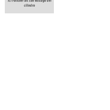
TCT ForStner bit con vástago del
cilindro