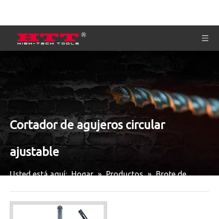
Cortador de agujeros circular
ajustable
Usted está aquí:
Hogar
»
Productos
»
Brote de
madera
»
Cortador de agujeros circular ajustable