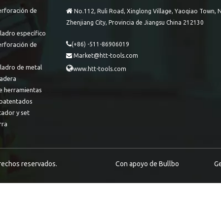
erforación de

No.112, Ruli Road, Xinglong Village, Yaoqiao Town, N
Zhenjiang City, Provincia de Jiangsu China 212130
ladro específico

erforación de
(+86) -511-86906019
Market@htt-tools.com

aladro de metal

www.htt-tools.com
adera
e herramientas
patentados
tador y set
rra
erechos reservados.
Con apoyo de
Bullbo
Ge