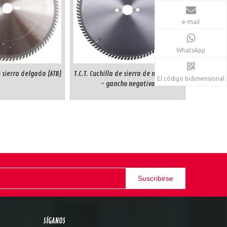
e-mail
WhatsApp
de sierra delgada (ATB)
T.C.T. Cuchilla de sierra de melamina
El código bidimensional
- gancho negativo
Suscribirse
SÍGANOS