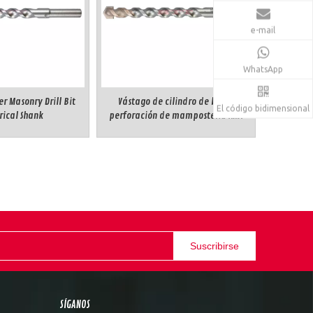
e-mail
WhatsApp
er Masonry Drill Bit
Vástago de cilindro de bit de
El código bidimensional
rical Shank
perforación de mampostería ANSI
2Cutter
Suscribirse
SÍGANOS