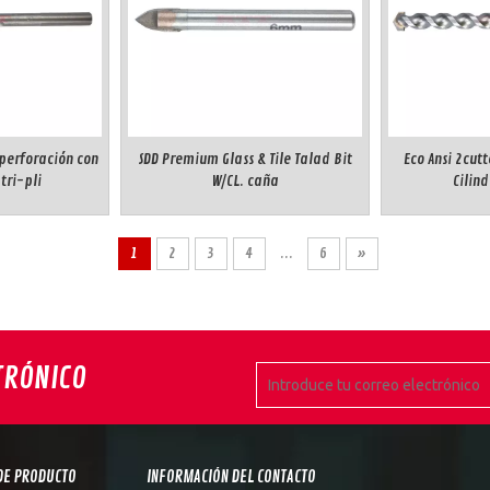
 perforación con
SDD Premium Glass & Tile Talad Bit
Eco Ansi 2cutt
tri-pli
W/CL. caña
Cilind
1
2
3
4
...
6
»
TRÓNICO
DE PRODUCTO
INFORMACIÓN DEL CONTACTO