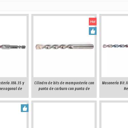
ería JIS6.35 y
Cilindro de bits de mampostería con
Masonería Bit J
 hexagonal de
punta de carburo con punta de
He
tándar doble
carbón