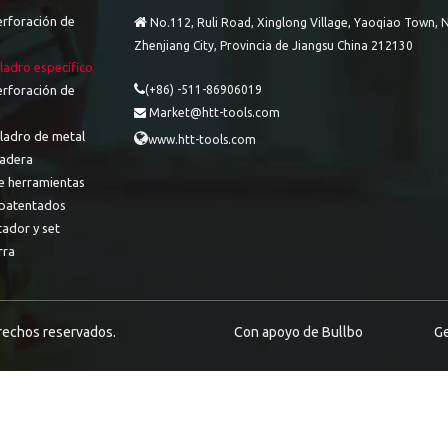
erforación de

No.112, Ruli Road, Xinglong Village, Yaoqiao Town, N
Zhenjiang City, Provincia de Jiangsu China 212130
ladro específico

erforación de
(+86) -511-86906019
Market@htt-tools.com

aladro de metal

www.htt-tools.com
adera
e herramientas
patentados
tador y set
rra
erechos reservados.
Con apoyo de
Bullbo
Ge