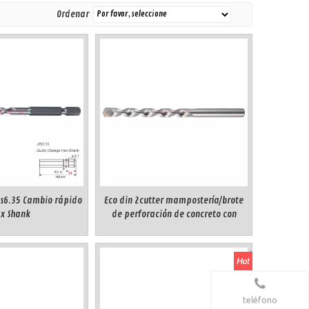
Ordenar
is6.35 Cambio rápido
Eco din 2cutter mampostería/brote
x Shank
de perforación de concreto con
vástago cilíndrico
teléfono