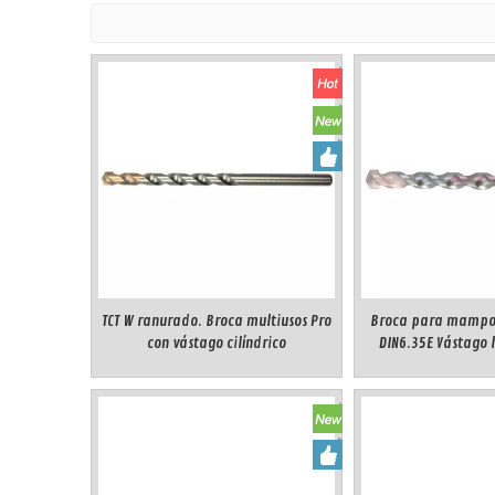
TCT W ranurado. Broca multiusos Pro
Broca para mampost
con vástago cilíndrico
DIN6.35E Vástago
cambio rápido es