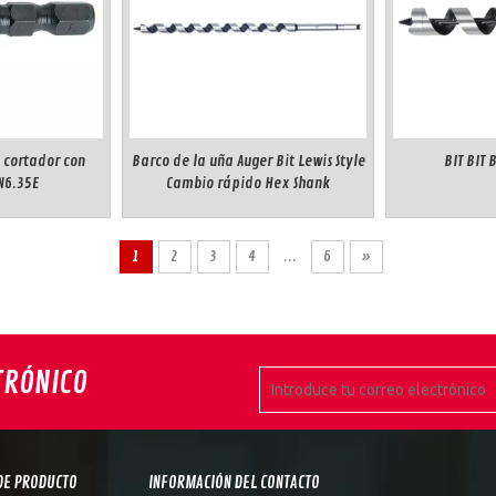
 cortador con
Barco de la uña Auger Bit Lewis Style
BIT BIT 
N6.35E
Cambio rápido Hex Shank
1
2
3
4
...
6
»
TRÓNICO
DE PRODUCTO
INFORMACIÓN DEL CONTACTO