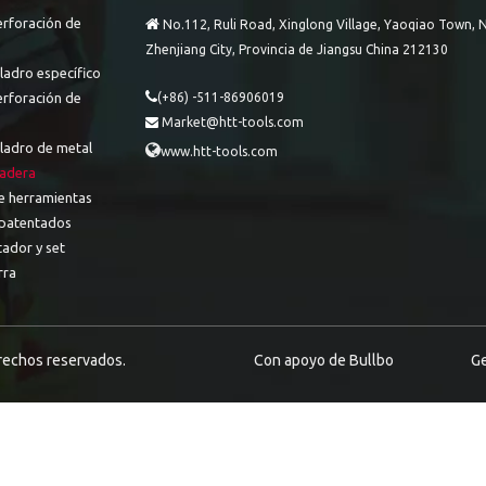
erforación de

No.112, Ruli Road, Xinglong Village, Yaoqiao Town, N
Zhenjiang City, Provincia de Jiangsu China 212130
ladro específico

erforación de
(+86) -511-86906019
Market@htt-tools.com

aladro de metal

www.htt-tools.com
adera
e herramientas
patentados
tador y set
rra
erechos reservados.
Con apoyo de
Bullbo
Ge