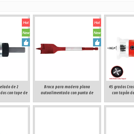
selado de 2
Broca para madera plana
45 grados Cros
ados con tope de
autoalimentada con punta de
con tapón de
on rodamiento)
tornillo
rod