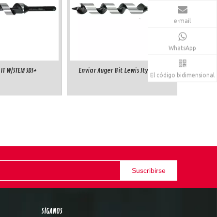
e-mail
WhatsApp
BIT W/STEM SDS+
Enviar Auger Bit Lewis Style SDS+
El código bidimensional
Suscribirse
SÍGANOS