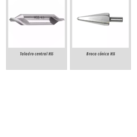
Taladro central HSS
Broca cónica HSS