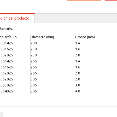
pción del producto
 tamaño:
e artículo
Diámetro (mm)
Grosor (mm)
2001425
200
1.4
2301625
230
1.6
2302025
230
2.0
2551425
255
1.4
2551625
255
1.6
2552025
255
2.0
3052025
305
2.0
3053025
305
3.0
3054025
305
4.0