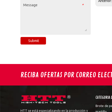
Anterior
Message
*
Submit
RECIBA OFERTAS POR CORREO ELEC
CATEGORIA 
Brote de p
HTT se está especializando en la producción y
martillo