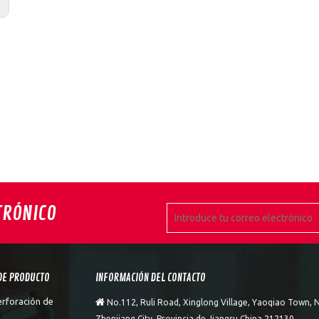
:
TRÓNICO
DE PRODUCTO
INFORMACIÓN DEL CONTACTO
erforación de

No.112, Ruli Road, Xinglong Village, Yaoqiao Town, N
Zhenjiang City, Provincia de Jiangsu China 212130