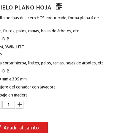
CIELO PLANO HOJA
pillo hechas de acero HCS endurecido, forma plana 4 de
a, frutex, palos, ramas, hojas de árboles, etc.
3-D-B
M, 3WIN, HTT
P
a cortar hierba, frutex, palos, ramas, hojas de árboles, etc.
3-D-B
0 mm a 305 mm
jero del cenador con lavadora
bajo en madera
Añadir al carrito