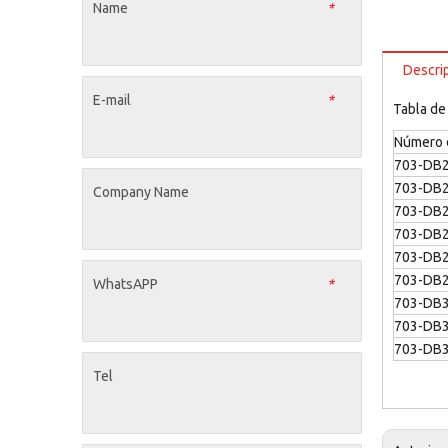
Name
*
Descri
E-mail
*
Tabla de
Número d
703-DB
703-DB
Company Name
703-DB
703-DB
703-DB
703-DB
WhatsAPP
*
703-DB
703-DB
703-DB
Tel