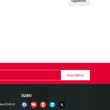
Siguiente:
Suscribirse
SÍGANOS
ew District