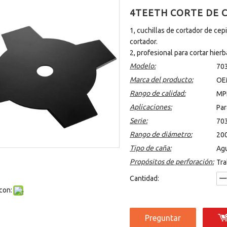
4TEETH CORTE DE 
1, cuchillas de cortador de ce
cortador.
2, profesional para cortar hierb
Modelo:
70
Marca del producto:
OE
Rango de calidad:
MP
Aplicaciones:
Par
Serie:
70
Rango de diámetro:
20
Tipo de caña:
Agu
Propósitos de perforación:
Tra
Cantidad:
con:
Preguntar