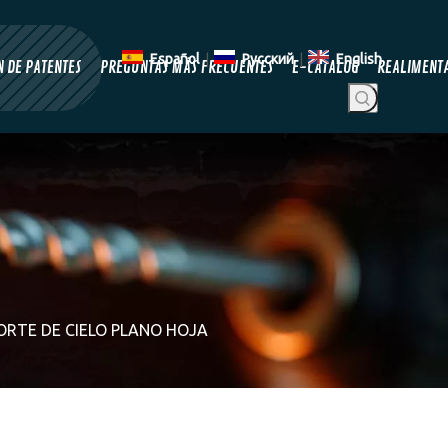
Español
|
Pусский
|
English
 DE PATENTES
PREGUNTAS MÁS FRECUENTES
E-CATALOG
REALIMENT
ORTE DE CIELO PLANO HOJA