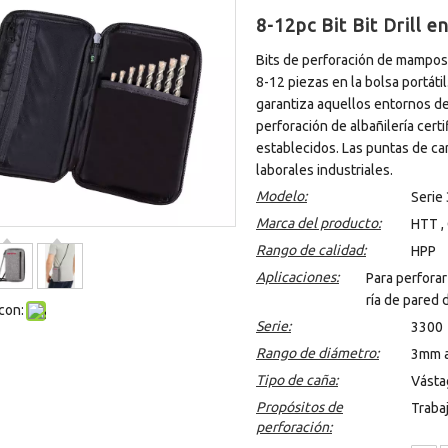
8-12pc Bit Bit Drill e
Bits de perforación de mampost
8-12 piezas en la bolsa portátil
garantiza aquellos entornos de 
perforación de albañilería cer
establecidos. Las puntas de ca
laborales industriales.
Modelo:
Serie
Marca del producto:
HTT ,
Rango de calidad:
HPP
Aplicaciones:
Para perfora
ría de pared d
con:
Serie:
3300
Rango de diámetro:
3mm 
Tipo de caña:
Vástag
Propósitos de
Trabaj
perforación: