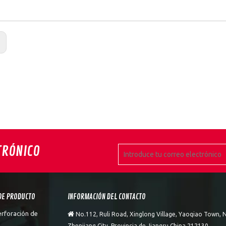
:
TRÓNICO
DE PRODUCTO
INFORMACIÓN DEL CONTACTO
erforación de

No.112, Ruli Road, Xinglong Village, Yaoqiao Town, N
Zhenjiang City, Provincia de Jiangsu China 212130