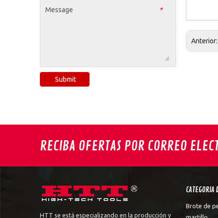
Message
*
Anterior
Submit
RECIBA OFERTAS POR CORREO ELEC
CATEGORIA 
Brote de p
HTT se está especializando en la producción y
martillo