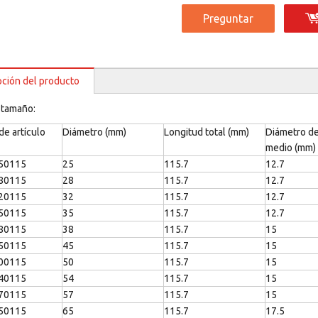
Preguntar
pción del producto
 tamaño:
e artículo
Diámetro (mm)
Longitud total (mm)
Diámetro de
medio (mm)
50115
25
115.7
12.7
80115
28
115.7
12.7
20115
32
115.7
12.7
50115
35
115.7
12.7
80115
38
115.7
15
50115
45
115.7
15
00115
50
115.7
15
40115
54
115.7
15
70115
57
115.7
15
50115
65
115.7
17.5