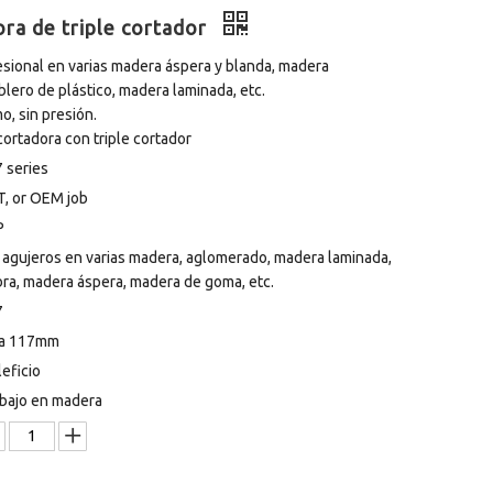
ra de triple cortador
fesional en varias madera áspera y blanda, madera
lero de plástico, madera laminada, etc.
o, sin presión.
cortadora con triple cortador
 series
, or OEM job
P
r agujeros en varias madera, aglomerado, madera laminada,
bra, madera áspera, madera de goma, etc.
7
 a 117mm
eficio
bajo en madera