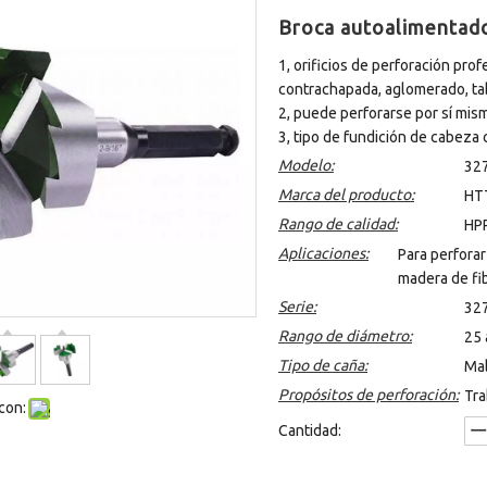
Broca autoalimentado
1, orificios de perforación pro
contrachapada, aglomerado, tab
2, puede perforarse por sí mism
3, tipo de fundición de cabeza 
Modelo:
327
Marca del producto:
HTT
Rango de calidad:
HP
Aplicaciones:
Para perfora
madera de fi
Serie:
32
Rango de diámetro:
25
Tipo de caña:
Mal
Propósitos de perforación:
Tra
con:
Cantidad: