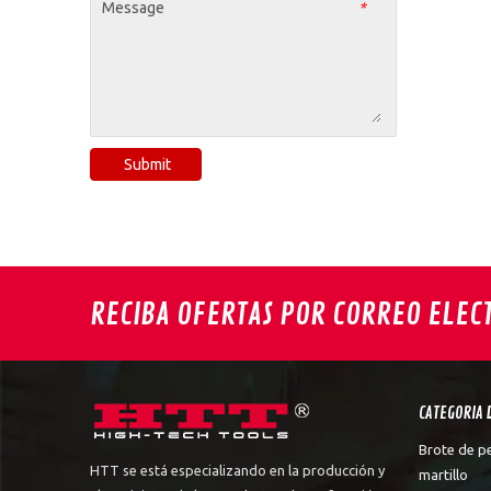
Message
*
Submit
RECIBA OFERTAS POR CORREO ELEC
CATEGORIA 
Brote de p
HTT se está especializando en la producción y
martillo