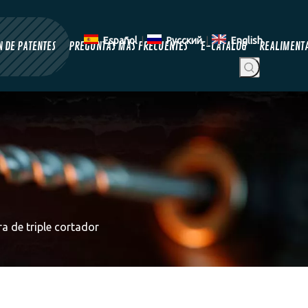
Español
|
Pусский
|
English
 DE PATENTES
PREGUNTAS MÁS FRECUENTES
E-CATALOG
REALIMENT
 de triple cortador