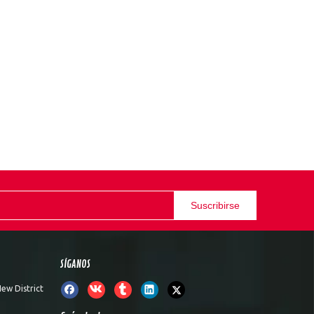
Suscribirse
SÍGANOS
ew District