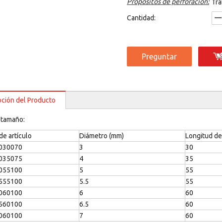
Propósitos de perforación:
Tra
Cantidad:
Preguntar
pción del Producto
 tamaño:
e artículo
Diámetro (mm)
Longitud de
030070
3
30
035075
4
35
055100
5
55
555100
5.5
55
060100
6
60
560100
6.5
60
060100
7
60