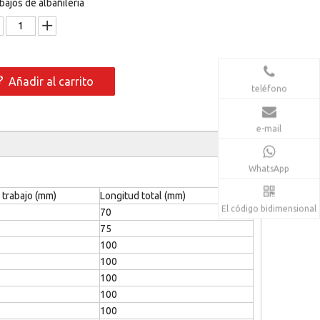
bajos de albañilería
Añadir al carrito
teléfono
e-mail
WhatsApp
 trabajo (mm)
Longitud total (mm)
El código bidimensional
70
75
100
100
100
100
100