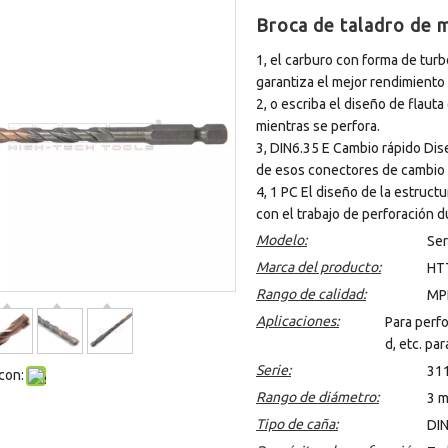
Broca de taladro de 
1, el carburo con forma de tur
garantiza el mejor rendimiento
2, o escriba el diseño de flaut
mientras se perfora.
3, DIN6.35 E Cambio rápido Dis
de esos conectores de cambio r
4, 1 PC El diseño de la estruct
con el trabajo de perforación d
Modelo:
Ser
Marca del producto:
HTT
Rango de calidad:
MP
Aplicaciones:
Para perfo
d, etc. par
Serie:
31
con:
Rango de diámetro:
3 
Tipo de caña:
DI