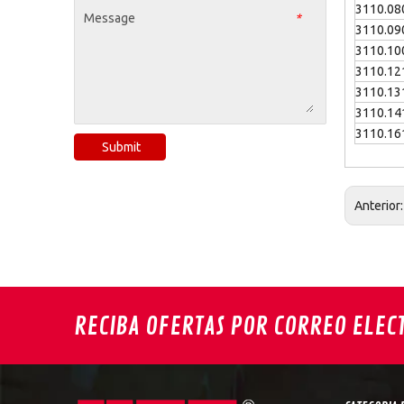
3110.08
Message
*
3110.09
3110.10
3110.12
3110.13
3110.14
3110.16
Submit
Anterior
RECIBA OFERTAS POR CORREO ELEC