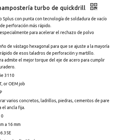
mampostería turbo de quickdrill
bo Splus con punta con tecnología de soldadura de vacío
 de perforación más rápido.
a especialmente para acelerar el rechazo de polvo
eño de vástago hexagonal para que se ajuste a la mayoría
ápido de esos taladros de perforación y martillo.
ura admite el mejor torque del eje de acero para cumplir
uradero.
ie 3110
, or OEM job
P
rar varios concretos, ladrillos, piedras, cementos de pare
a el ancla fija.
10
mm a 16 mm
N6.35E