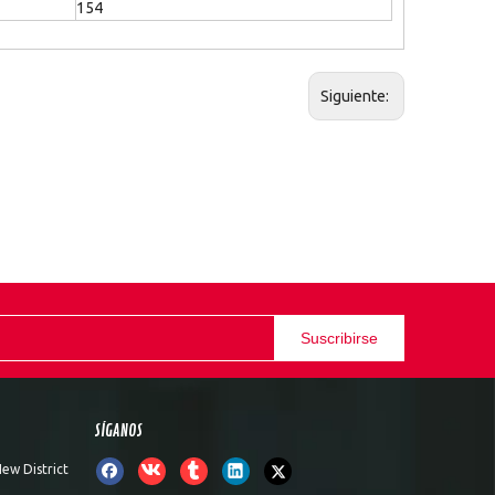
154
Siguiente:
Suscribirse
SÍGANOS
ew District