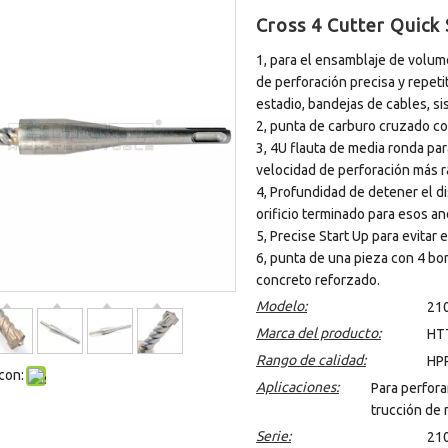
Cross 4 Cutter Quic
1, para el ensamblaje de volum
de perforación precisa y repetit
estadio, bandejas de cables, si
2, punta de carburo cruzado co
3, 4U flauta de media ronda pa
velocidad de perforación más r
4, Profundidad de detener el d
orificio terminado para esos an
5, Precise Start Up para evitar 
6, punta de una pieza con 4 bor
concreto reforzado.
Modelo:
21
Marca del producto:
HTT
Rango de calidad:
HP
con:
Aplicaciones:
Para perfora
trucción de 
Serie:
21