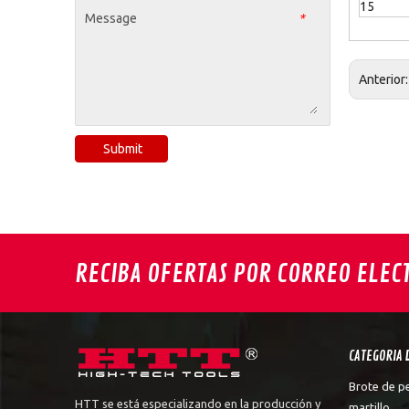
15
Message
*
Anterior
Submit
RECIBA OFERTAS POR CORREO ELEC
CATEGORIA 
Brote de p
HTT se está especializando en la producción y
martillo