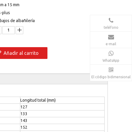
mm a 15 mm
-plus
bajos de albañilería
teléfono
e-mail
Añadir al carrito
WhatsApp
El código bidimensional
Longitud total (mm)
127
133
143
152