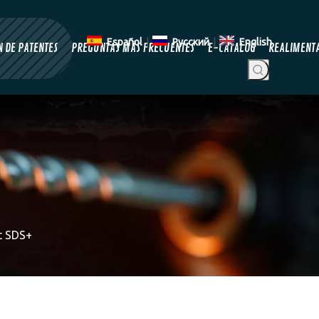
Español
|
Pусский
|
English
 DE PATENTES
PREGUNTAS MÁS FRECUENTES
E-CATALOG
REALIMENT
t SDS+