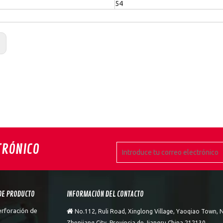
54
:
TRÓNICO
DE PRODUCTO
INFORMACIÓN DEL CONTACTO
erforación de

No.112, Ruli Road, Xinglong Village, Yaoqiao Town, N
Zhenjiang City, Provincia de Jiangsu China 212130