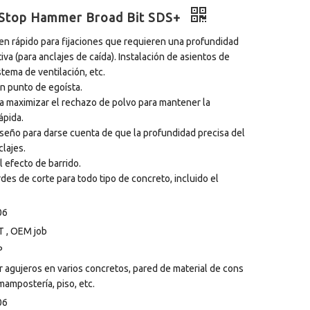
k Stop Hammer Broad Bit SDS+
en rápido para fijaciones que requieren una profundidad
iva (para anclajes de caída). Instalación de asientos de
stema de ventilación, etc.
n punto de egoísta.
ra maximizar el rechazo de polvo para mantener la
ápida.
iseño para darse cuenta de que la profundidad precisa del
clajes.
el efecto de barrido.
des de corte para todo tipo de concreto, incluido el
06
 , OEM job
P
r agujeros en varios concretos, pared de material de cons
mampostería, piso, etc.
06