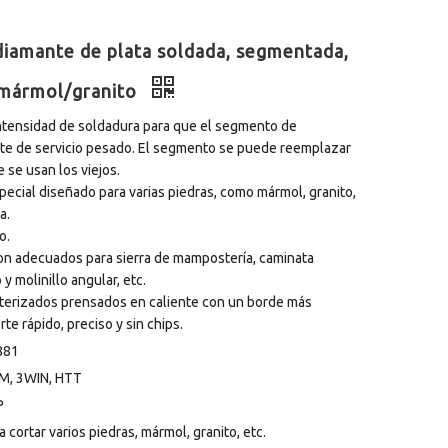
 diamante de plata soldada, segmentada,
/mármol/granito
 intensidad de soldadura para que el segmento de
rte de servicio pesado. El segmento se puede reemplazar
se usan los viejos.
ecial diseñado para varias piedras, como mármol, granito,
a.
o.
son adecuados para sierra de mampostería, caminata
 y molinillo angular, etc.
erizados prensados ​​en caliente con un borde más
e rápido, preciso y sin chips.
881
M, 3WIN, HTT
P
a cortar varios piedras, mármol, granito, etc.