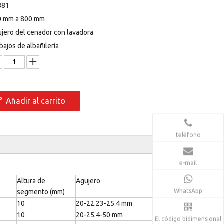
881
0 mm a 800 mm
jero del cenador con lavadora
bajos de albañilería
Añadir al carrito
teléfono
e-mail
Altura de
Agujero
WhatsApp
segmento (mm)
10
20-22.23-25.4 mm
10
20-25.4-50 mm
El código bidimensional