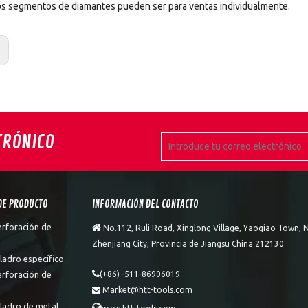
os segmentos de diamantes pueden ser para ventas individualmente.
:
TRÓNICO
DE PRODUCTO
INFORMACIÓN DEL CONTACTO
erforación de

No.112, Ruli Road, Xinglong Village, Yaoqiao Town, N
Zhenjiang City, Provincia de Jiangsu China 212130
ladro específico

erforación de
(+86) -511-86906019
Market@htt-tools.com

aladro de metal
