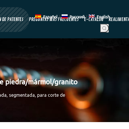
Español
|
Pусский
|
English
 DE PATENTES
PREGUNTAS MÁS FRECUENTES
E-CATALOG
REALIMENT
de piedra/mármol/granito
dada, segmentada, para corte de