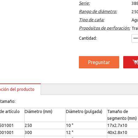
Serie:
38
Rango de diámetro:
25
Tipo de caña:
Agu
Propósitos de perforación:
Tra
Cantidad:
Preguntar
pción del producto
e tamaño:
e artículo
Diámetro (mm)
Diámetro (pulgada)
Tamaño de
segmento (mm)
501001
250
10 "
17x2.7x10
001001
300
12 "
40x2.8x10