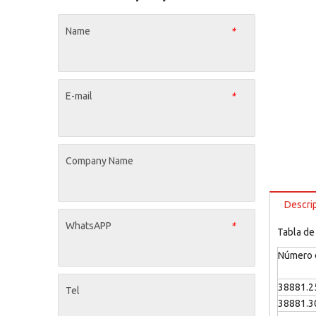
Name
*
E-mail
*
Company Name
Descri
WhatsAPP
*
Tabla d
Número d
38881.2
Tel
38881.3