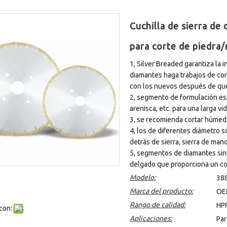
Cuchilla de sierra de
para corte de piedra
1, Silver Breaded garantiza la
diamantes haga trabajos de co
con los nuevos después de que 
2, segmento de formulación esp
arenisca, etc. para una larga vid
3, se recomienda cortar húmed
4, los de diferentes diámetro 
detrás de sierra, sierra de mano
5, segmentos de diamantes sint
delgado que proporciona un cort
Modelo:
38
Marca del producto:
OE
Rango de calidad:
HP
con:
Aplicaciones:
Par