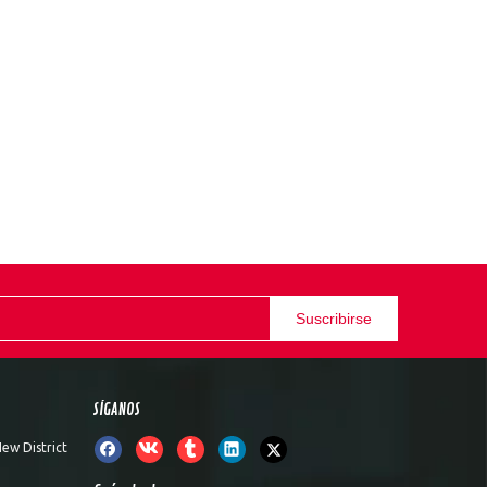
Suscribirse
SÍGANOS
ew District