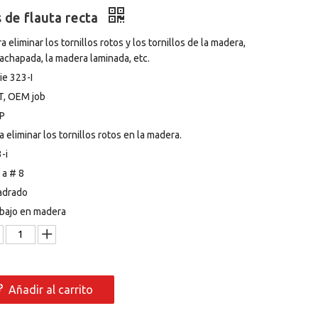
s de flauta recta
ra eliminar los tornillos rotos y los tornillos de la madera,
achapada, la madera laminada, etc.
ie 323-I
T, OEM job
P
a eliminar los tornillos rotos en la madera.
-i
 a # 8
adrado
bajo en madera
Añadir al carrito