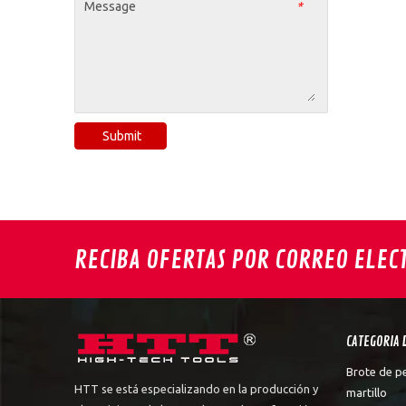
Message
*
Submit
RECIBA OFERTAS POR CORREO ELEC
CATEGORIA 
Brote de p
HTT se está especializando en la producción y
martillo