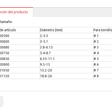
pción del producto
 tamaño:
e artículo
Diámetro (mm)
Para tornill
00500
2-3.3
# 1
00600
3-5.1
# 2
00680
3.8-6.15
# 3
00750
5.4-8.7
# 4
00850
6.35-11.1
# 5
00900
9.5-15
# 6
01050
13.2-20
# 7
01120
18.8-26
# 8
: