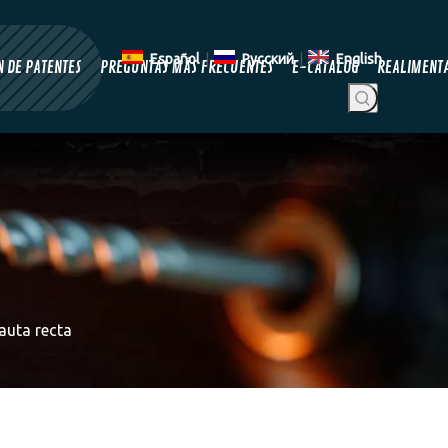
Español
|
Pусский
|
English
 DE PATENTES
PREGUNTAS MÁS FRECUENTES
E-CATALOG
REALIMENT
lauta recta