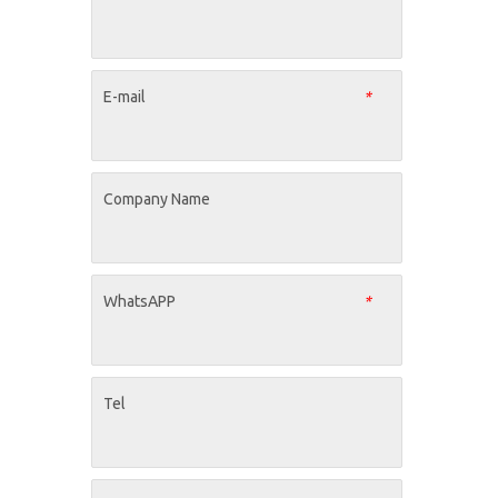
E-mail
*
Company Name
WhatsAPP
*
Tel