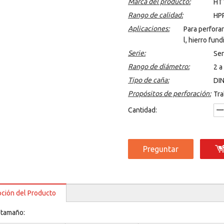
Marca del producto:
HTT
Rango de calidad:
HP
Aplicaciones:
Para perforar
l, hierro fund
Serie:
Se
Rango de diámetro:
2 a
Tipo de caña:
DI
Propósitos de perforación:
Tra
Cantidad:
Preguntar
pción del Producto
 tamaño: