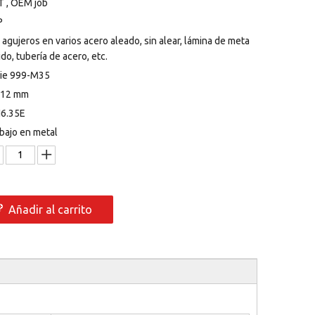
 , OEM job
P
 agujeros en varios acero aleado, sin alear, lámina de meta
ido, tubería de acero, etc.
rie 999-M35
 12 mm
N6.35E
bajo en metal
Añadir al carrito