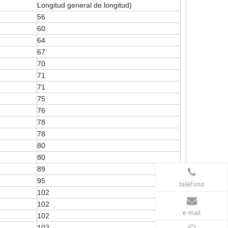
Longitud general de longitud)
56
60
64
67
70
71
71
75
76
78
78
80
80
89
95
teléfono
102
102
e-mail
102
102