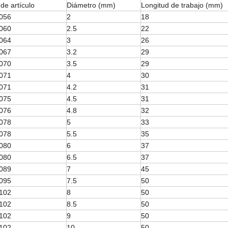
de artículo
Diámetro (mm)
Longitud de trabajo (mm)
056
2
18
060
2.5
22
064
3
26
067
3.2
29
070
3.5
29
071
4
30
071
4.2
31
075
4.5
31
076
4.8
32
078
5
33
078
5.5
35
080
6
37
080
6.5
37
089
7
45
095
7.5
50
102
8
50
102
8.5
50
102
9
50
102
10
50