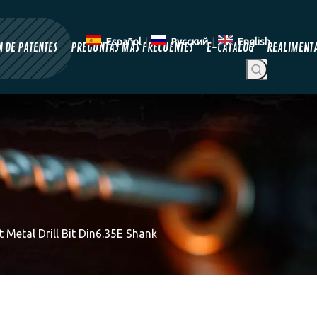
Español
|
Pусский
|
English
 DE PATENTES
PREGUNTAS MÁS FRECUENTES
E-CATALOG
REALIMENT
Metal Drill Bit Din6.35E Shank