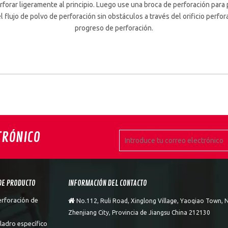
orar ligeramente al principio. Luego use una broca de perforación para pe
l flujo de polvo de perforación sin obstáculos a través del orificio perfo
progreso de perforación.
TRÓNICO
DE PRODUCTO
INFORMACIÓN DEL CONTACTO
erforación de

No.112, Ruli Road, Xinglong Village, Yaoqiao Town, N
Zhenjiang City, Provincia de Jiangsu China 212130
ladro específico