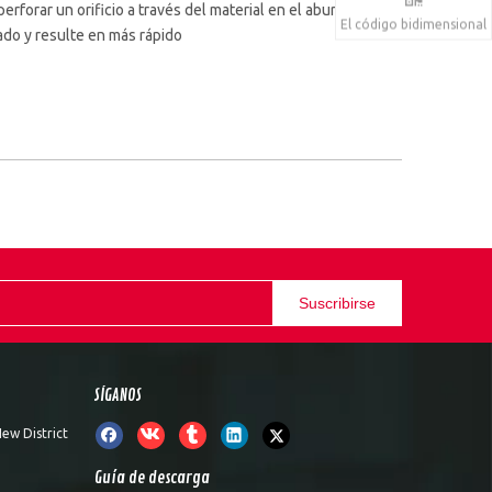
rforar un orificio a través del material en el aburrido
El código bidimensional
rado y resulte en más rápido
Suscribirse
SÍGANOS
ew District
Guía de descarga