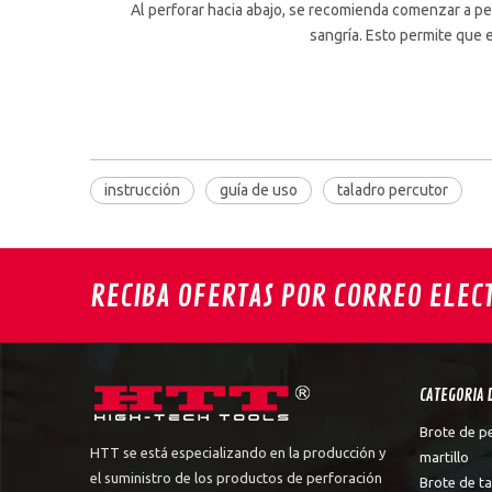
Al perforar hacia abajo, se recomienda comenzar a perf
sangría. Esto permite que e
instrucción
guía de uso
taladro percutor
RECIBA OFERTAS POR CORREO ELEC
CATEGORIA 
Brote de p
HTT se está especializando en la producción y
martillo
el suministro de los productos de perforación
Brote de ta