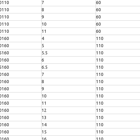
0110
7
60
0110
8
60
0110
9
60
0110
10
60
0110
11
60
0160
4
110
0160
5
110
5160
5.5
110
0160
6
110
5160
6.5
110
0160
7
110
0160
8
110
0160
9
110
0160
10
110
0160
11
110
0160
12
110
0160
13
110
0160
14
110
0160
15
110
0160
16
110