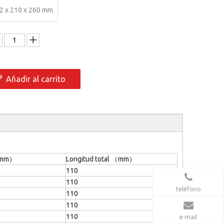
2 x 210 x 260 mm
Añadir al carrito
 （mm）
Longitud total （mm）
110
110
teléfono
110
110
110
e-mail