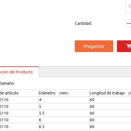
2
Cantidad:
Preguntar
pción del Producto
 tamaño:
e artículo
Diámetro （mm）
Longitud de trabajo
0110
4
60
0110
5
60
5110
5.5
60
0110
6
60
5110
6.5
60