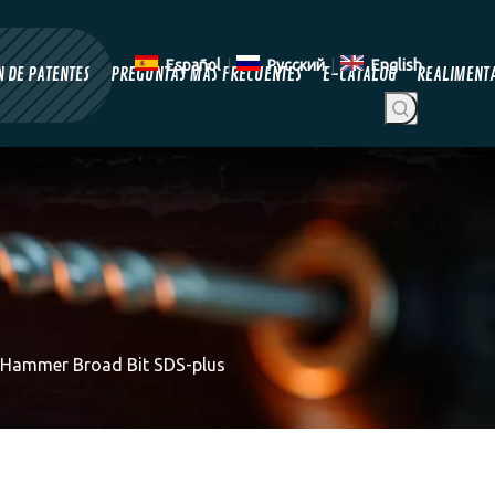
Español
|
Pусский
|
English
 DE PATENTES
PREGUNTAS MÁS FRECUENTES
E-CATALOG
REALIMENT
r Hammer Broad Bit SDS-plus