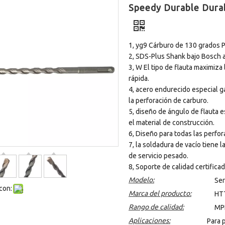
Speedy Durable Dura
1, yg9 Cárburo de 130 grados 
2, SDS-Plus Shank bajo Bosch au
3, W El tipo de flauta maximiz
rápida.
4, acero endurecido especial gar
la perforación de carburo.
5, diseño de ángulo de flauta e
el material de construcción.
6, Diseño para todas las perfora
7, la soldadura de vacío tiene 
de servicio pesado.
8, Soporte de calidad certifica
Modelo:
Ser
con:
Marca del producto:
HT
Rango de calidad:
MP
Aplicaciones:
Para 