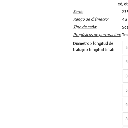
ed, et
Serie:
23
Rango de diámetro:
4 a
Tipo de caña:
Sds
Propósitos de perforación:
Tra
Diámetro x longitud de
5
trabajo x longitud total:
6
8
5
6
8