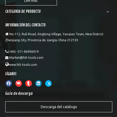
Lee mas
CATEGORIA DE PRODUCTO
INFORMACIÓN DEL CONTACTO

No.112, Ruli Road, Xinglong Village, Yaoqiao Town, New District
Zhenjiang City, Provincia de Jiangsu China 212130

(+86) -511-86906019
Market@htt-tools.com


www.htt-tools.com
SÍGANOS
Guía de descarga
Descarga del catálogo
taladro de albañilería
taladro de martillo