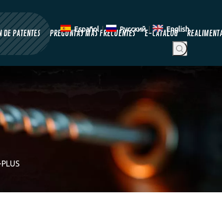
Español
|
Pусский
|
English
 DE PATENTES
PREGUNTAS MÁS FRECUENTES
E-CATALOG
REALIMENT
S-PLUS