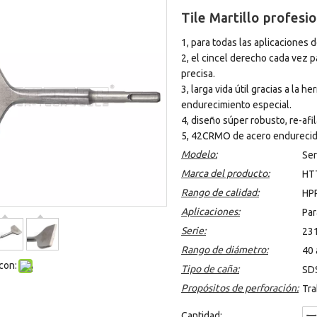
Tile Martillo profes
1, para todas las aplicaciones d
2, el cincel derecho cada vez p
precisa.
3, larga vida útil gracias a la 
endurecimiento especial.
4, diseño súper robusto, re-afi
5, 42CRMO de acero endurecido
Modelo:
Ser
Marca del producto:
HTT
Rango de calidad:
HP
Aplicaciones:
Par
Serie:
23
Rango de diámetro:
40 
con:
Tipo de caña:
SD
Propósitos de perforación:
Tra
Cantidad: