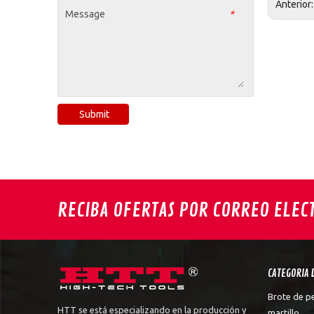
Anterior
Message
*
Submit
RECIBA OFERTAS POR CORREO ELEC
CATEGORIA 
Brote de p
HTT se está especializando en la producción y
martillo