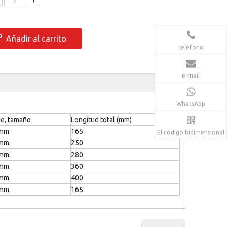
Añadir al carrito
teléfono
e-mail
WhatsApp
je, tamaño
Longitud total (mm)
4mm.
165
El código bidimensional
4mm.
250
4mm.
280
4mm.
360
4mm.
400
4mm.
165