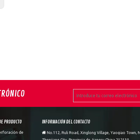
:
TRÓNICO
DE PRODUCTO
INFORMACIÓN DEL CONTACTO
erforación de

No.112, Ruli Road, Xinglong Village, Yaoqiao Town, N
Zhenjiang City, Provincia de Jiangsu China 212130