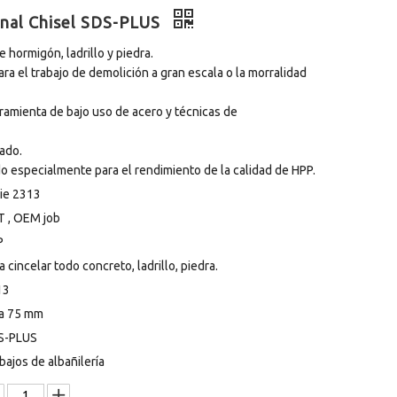
ional Chisel SDS-PLUS
e hormigón, ladrillo y piedra.
ara el trabajo de demolición a gran escala o la morralidad
herramienta de bajo uso de acero y técnicas de
lado.
 especialmente para el rendimiento de la calidad de HPP.
ie 2313
 , OEM job
P
a cincelar todo concreto, ladrillo, piedra.
13
a 75 mm
S-PLUS
bajos de albañilería