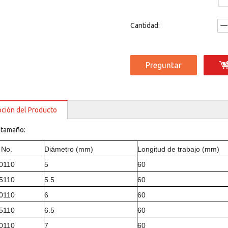
Cantidad:
Preguntar
pción del Producto
 tamaño:
 No.
Diámetro (mm)
Longitud de trabajo (mm)
50110
5
60
55110
5.5
60
60110
6
60
65110
6.5
60
70110
7
60