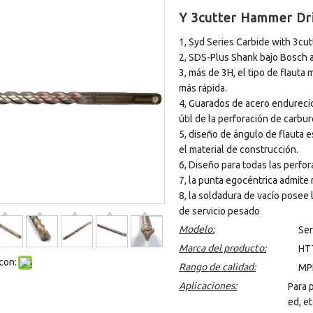
Y 3cutter Hammer Dri
1, Syd Series Carbide with 3cu
2, SDS-Plus Shank bajo Bosch au
3, más de 3H, el tipo de flauta
más rápida.
4, Guarados de acero endurecid
útil de la perforación de carbur
5, diseño de ángulo de flauta e
el material de construcción.
6, Diseño para todas las perfo
7, la punta egocéntrica admite 
8, la soldadura de vacío posee 
de servicio pesado
Modelo:
Ser
Marca del producto:
HT
con:
Rango de calidad:
MP
Aplicaciones:
Para 
ed, et