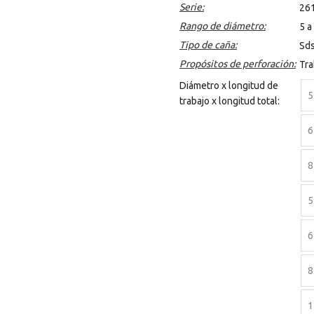
Serie:
26
Rango de diámetro:
5 a
Tipo de caña:
Sds
Propósitos de perforación:
Tra
Diámetro x longitud de
5
trabajo x longitud total:
6
8
5
6
8
1