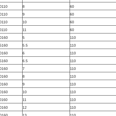
80110
8
60
90110
9
60
00110
10
60
10110
11
60
50160
5
110
55160
5.5
110
60160
6
110
65160
6.5
110
70160
7
110
80160
8
110
90160
9
110
00160
10
110
10160
11
110
20160
12
110
30160
13
110