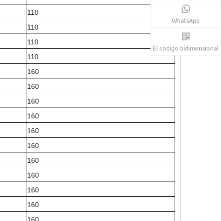
110
WhatsApp
110
110
El código bidimensional
110
160
160
160
160
160
160
160
160
160
160
160