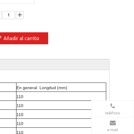
Añadir al carrito
En general Longitud (mm)
110
110
teléfono
110
110
e-mail
110