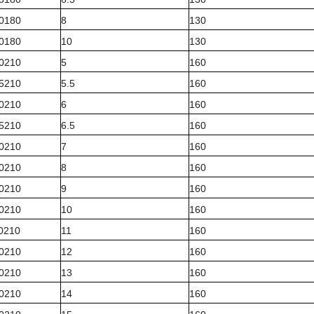
80180
8
130
00180
10
130
50210
5
160
55210
5.5
160
60210
6
160
65210
6.5
160
70210
7
160
80210
8
160
90210
9
160
00210
10
160
10210
11
160
20210
12
160
30210
13
160
40210
14
160