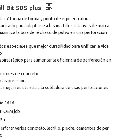
ll Bit SDS-plus
tter Y forma de forma y punto de egocentratura.
ditado para adaptarse a los martillos rotativos de marca.
 maximiza la tasa de rechazo de polvo en una perforación
os especiales que mejor durabilidad para unificar la vida
o.
spiral rápido para aumentar la eficiencia de perforación en
raciones de concreto.
más precisión.
la mejor resistencia a la soldadura de esas perforaciones
ie 2616
T, OEM job
P +
perforar varios concreto, ladrillo, piedra, cementos de par
c.