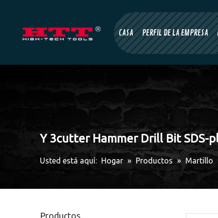
CASA
PERFIL DE LA EMPRESA
Y 3cutter Hammer Drill Bit SDS-p
Usted está aquí:
Hogar
»
Productos
»
Martillo
Productos