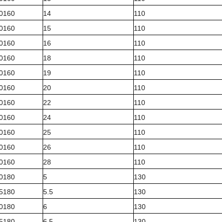
40160
14
110
50160
15
110
60160
16
110
80160
18
110
90160
19
110
00160
20
110
20160
22
110
40160
24
110
50160
25
110
60160
26
110
80160
28
110
50180
5
130
55180
5.5
130
60180
6
130
65180
6.5
130