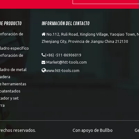
DE PRODUCTO
INFORMACIÓN DEL CONTACTO
erforación de

No.112, Ruli Road, Xinglong Village, Yaoqiao Town, N
Zhenjiang City, Provincia de Jiangsu China 212130
ladro específico

erforación de
(+86) -511-86906019
Market@htt-tools.com

aladro de metal

www.htt-tools.com
adera
e herramientas
patentados
tador y set
rra
erechos reservados.
Con apoyo de
Bullbo
Ge