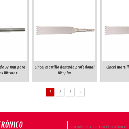
n de 32 mm para
Cincel martillo dentado profesional
Cincel martil
os SDS-max
SDS-plus
1
2
3
»
TRÓNICO