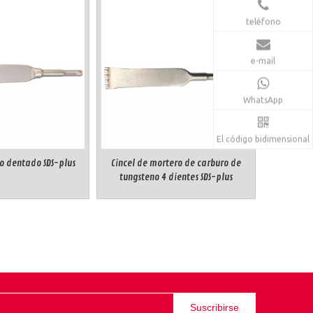
teléfono
e-mail
WhatsApp
El código bidimensional
lo dentado SDS-plus
Cincel de mortero de carburo de
tungsteno 4 dientes SDS-plus
Suscribirse