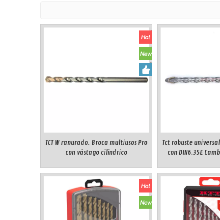
TCT W ranurado. Broca multiusos Pro
Tct robuste universa
con vástago cilíndrico
con DIN6.35E Camb
Shan