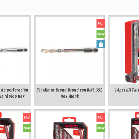
l de perforación
Tct Allmat Broad Broad con DIN6.35E
14pcs HSS Twis
io rápido Hex
Hex Shank
k