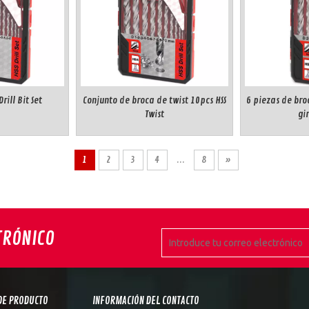
rill Bit Set
Conjunto de broca de twist 10pcs HSS
6 piezas de bro
Twist
gir
1
2
3
4
...
8
»
TRÓNICO
DE PRODUCTO
INFORMACIÓN DEL CONTACTO