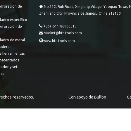
erforación de

No.112, Ruli Road, Xinglong Village, Yaoqiao Town, N
Zhenjiang City, Provincia de Jiangsu China 212130
ladro específico

erforación de
(+86) -511-86906019
Market@htt-tools.com

aladro de metal

www.htt-tools.com
adera
e herramientas
patentados
tador y set
rra
erechos reservados.
Con apoyo de
Bullbo
Ge