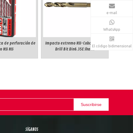
e-mail
WhatsApp
ca de perforación de
Impacto extremo HSS-Cobalt Metal
El código bidimensional
o HSS HSS
Drill Bit Din6.35E Shank
Suscribirse
SÍGANOS