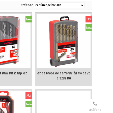
Ordenar
t Drill Bit & Tap Set
Set de broca de perforación HSS de 25
piezas HSS
teléfono