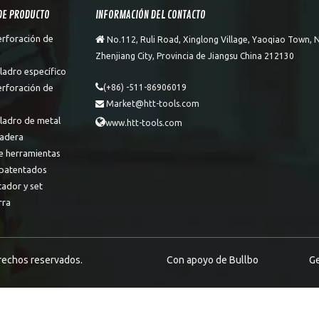
DE PRODUCTO
INFORMACIÓN DEL CONTACTO
erforación de

No.112, Ruli Road, Xinglong Village, Yaoqiao Town, N
Zhenjiang City, Provincia de Jiangsu China 212130
ladro específico

erforación de
(+86) -511-86906019
Market@htt-tools.com

aladro de metal

www.htt-tools.com
adera
e herramientas
patentados
tador y set
rra
erechos reservados.
Con apoyo de
Bullbo
Ge