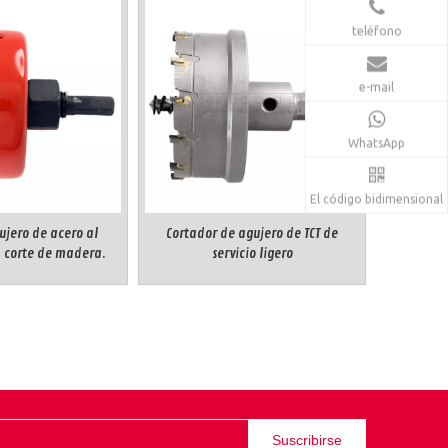
teléfono
e-mail
WhatsApp
El código bidimensional
ujero de acero al
Cortador de agujero de TCT de
 corte de madera.
servicio ligero
Suscribirse