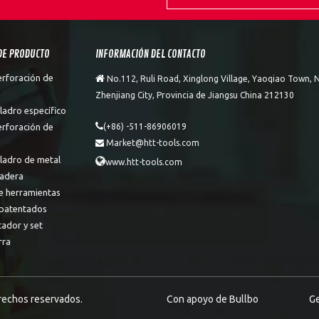
DE PRODUCTO
INFORMACIÓN DEL CONTACTO
erforación de

No.112, Ruli Road, Xinglong Village, Yaoqiao Town, N
Zhenjiang City, Provincia de Jiangsu China 212130
ladro específico

erforación de
(+86) -511-86906019
Market@htt-tools.com

aladro de metal

www.htt-tools.com
adera
e herramientas
patentados
tador y set
rra
erechos reservados.
Con apoyo de
Bullbo
Ge